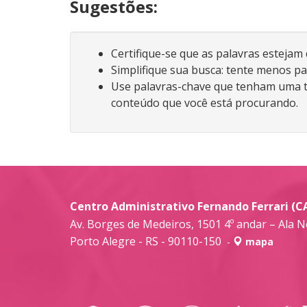
Sugestões:
Certifique-se que as palavras estejam
Simplifique sua busca: tente menos pa
Use palavras-chave que tenham uma t
conteúdo que você está procurando.
Centro Administrativo Fernando Ferrari (C
Av. Borges de Medeiros, 1501 4º andar – Ala N
Porto Alegre - RS - 90110-150
-
mapa