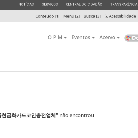
ESTADO
ESTADO
ESTADO
ESTADO
NOTÍCIAS
SERVIÇOS
CENTRAL DO CIDADÃO
TRANSPARÊNCIA
Conteúdo [1]
Menu [2]
Busca [3]
Acessibilidade
O PIM
Eventos
Acervo
⯌➙리플현금화카드코인충전업체"
não encontrou