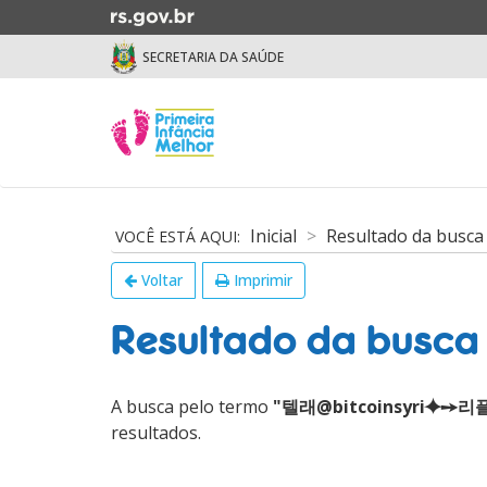
Ir
para
SECRETARIA DA SAÚDE
o
conteúdo
Ir
Início
para
do
o
menu
menu
Início
Ir
do
Inicial
Resultado da busca
para
conteúdo
a
Voltar
Imprimir
busca
Resultado da busca
A busca pelo termo
"텔래@bitcoinsyri
resultados.