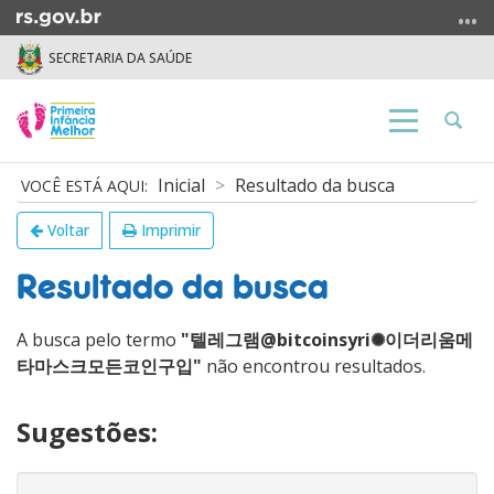
Ir
para
SECRETARIA DA SAÚDE
o
conteúdo
Ir
Abrir
Alterna
para
a
a
o
busca
navegação
Início
Inicial
Resultado da busca
menu
do
Ir
conteúdo
Voltar
Imprimir
para
a
Resultado da busca
busca
A busca pelo termo
"텔레그램@bitcoinsyri✺이더리움메
타마스크모든코인구입"
não encontrou resultados.
Sugestões: