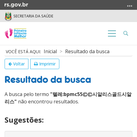
Ir
para
SECRETARIA DA SAÚDE
o
conteúdo
Ir
Abrir
Alterna
para
a
a
o
busca
navegação
Início
Inicial
Resultado da busca
menu
do
Ir
conteúdo
Voltar
Imprimir
para
a
Resultado da busca
busca
A busca pelo termo
"텔레:bpmc55㉢㉢시알리스골드시알
리스"
não encontrou resultados.
Sugestões: