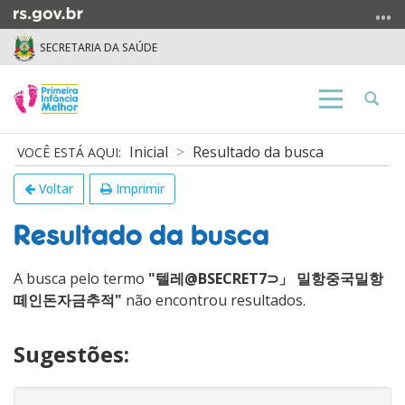
Ir
para
SECRETARIA DA SAÚDE
o
conteúdo
Ir
Abrir
Alterna
para
a
a
o
busca
navegação
Início
Inicial
Resultado da busca
menu
do
Ir
conteúdo
Voltar
Imprimir
para
a
Resultado da busca
busca
A busca pelo termo
"텔레@BSECRET7⊃」 밀항중국밀항
떼인돈자금추적"
não encontrou resultados.
Sugestões: