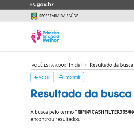
Ir
para
SECRETARIA DA SAÚDE
o
conteúdo
Ir
Início
para
do
o
menu
menu
Início
Ir
do
Inicial
Resultado da busca
para
conteúdo
a
Voltar
Imprimir
busca
Resultado da busca
A busca pelo termo
"텔레@CASHFILTER3
encontrou resultados.