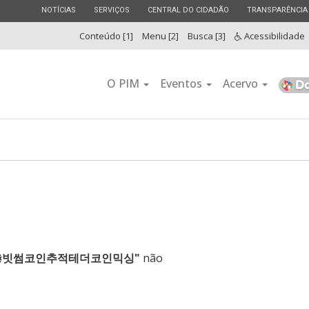
ESTADO
ESTADO
ESTADO
ESTADO
NOTÍCIAS
SERVIÇOS
CENTRAL DO CIDADÃO
TRANSPARÊNCIA
Conteúdo [1]
Menu [2]
Busca [3]
Acessibilidade
O PIM
Eventos
Acervo
65✺⨳빗썸코인추적테더코인믹싱"
não