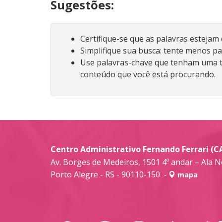
Sugestões:
Certifique-se que as palavras estejam
Simplifique sua busca: tente menos pa
Use palavras-chave que tenham uma t
conteúdo que você está procurando.
Centro Administrativo Fernando Ferrari (C
Av. Borges de Medeiros, 1501 4º andar – Ala N
Porto Alegre - RS - 90110-150
-
mapa