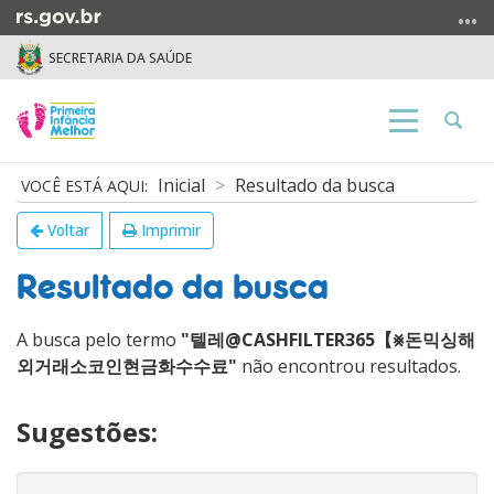
Ir
para
SECRETARIA DA SAÚDE
o
conteúdo
Ir
Abrir
Alterna
para
a
a
o
busca
navegação
Início
Inicial
Resultado da busca
menu
do
Ir
conteúdo
Voltar
Imprimir
para
a
Resultado da busca
busca
A busca pelo termo
"텔레@CASHFILTER365【⨳돈믹싱해
외거래소코인현금화수수료"
não encontrou resultados.
Sugestões: