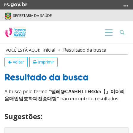
Ir
para
SECRETARIA DA SAÚDE
o
conteúdo
Ir
Abrir
Alterna
para
a
a
o
busca
navegação
Início
Inicial
Resultado da busca
menu
do
Ir
conteúdo
Voltar
Imprimir
para
a
Resultado da busca
busca
A busca pelo termo
"텔레@CASHFILTER365【」이더리
움매입암호화폐전송대행"
não encontrou resultados.
Sugestões: