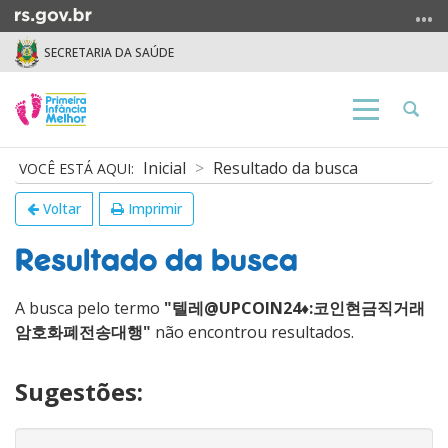
Ir
para
SECRETARIA DA SAÚDE
o
conteúdo
Ir
Abrir
Alterna
para
a
a
o
busca
navegação
Início
Inicial
Resultado da busca
menu
do
Ir
conteúdo
Voltar
Imprimir
para
a
Resultado da busca
busca
A busca pelo termo
"텔레@UPCOIN24♦:코인현금직거래
암호화폐전송대행"
não encontrou resultados.
Sugestões: