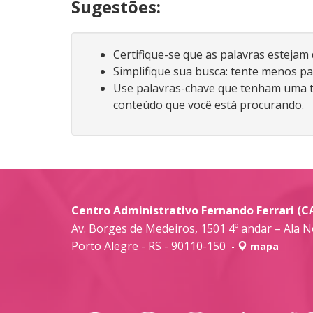
Sugestões:
Certifique-se que as palavras estejam
Simplifique sua busca: tente menos pa
Use palavras-chave que tenham uma t
conteúdo que você está procurando.
Centro Administrativo Fernando Ferrari (C
Av. Borges de Medeiros, 1501 4º andar – Ala N
Porto Alegre - RS - 90110-150
-
mapa