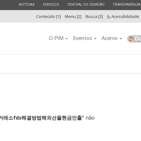
ESTADO
ESTADO
ESTADO
ESTADO
NOTÍCIAS
SERVIÇOS
CENTRAL DO CIDADÃO
TRANSPARÊNCIA
Conteúdo [1]
Menu [2]
Busca [3]
Acessibilidade
O PIM
Eventos
Acervo
국내거래소fds해결방법해외선물현금인출"
não