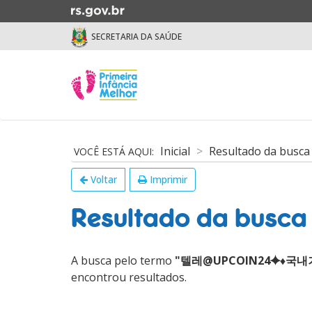
Ir
para
SECRETARIA DA SAÚDE
o
conteúdo
Ir
Início
para
do
o
menu
menu
Início
Ir
do
Inicial
Resultado da busca
para
conteúdo
a
Voltar
Imprimir
busca
Resultado da busca
A busca pelo termo
"텔레@UPCOIN24⯌♦
encontrou resultados.