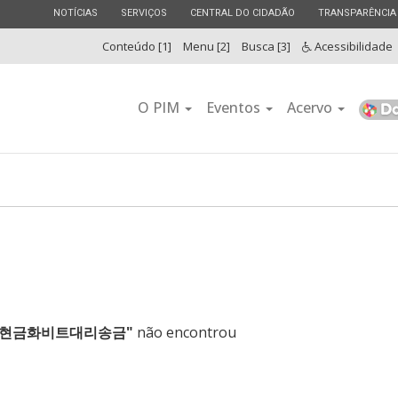
ESTADO
ESTADO
ESTADO
ESTADO
NOTÍCIAS
SERVIÇOS
CENTRAL DO CIDADÃO
TRANSPARÊNCIA
Conteúdo [1]
Menu [2]
Busca [3]
Acessibilidade
O PIM
Eventos
Acervo
usdt현금화비트대리송금"
não encontrou