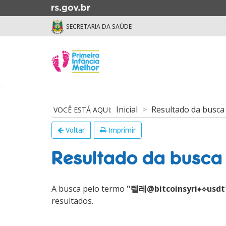
Ir
para
SECRETARIA DA SAÚDE
o
conteúdo
Ir
Início
para
do
o
menu
menu
Início
Ir
do
Inicial
Resultado da busca
para
conteúdo
a
Voltar
Imprimir
busca
Resultado da busca
A busca pelo termo
"텔레@bitcoinsyri♦⟡
resultados.