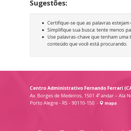
Sugestões:
Certifique-se que as palavras estejam
Simplifique sua busca: tente menos pa
Use palavras-chave que tenham uma t
conteúdo que você está procurando.
Centro Administrativo Fernando Ferrari (C
Av. Borges de Medeiros, 1501 4º andar – Ala N
Porto Alegre - RS - 90110-150
-
mapa