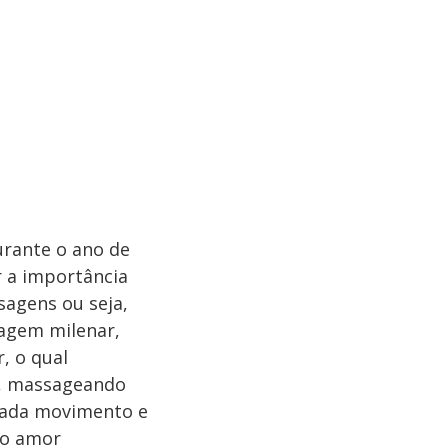
urante o ano de
r a importância
sagens ou seja,
sagem milenar,
, o qual
a, massageando
cada movimento e
 o amor