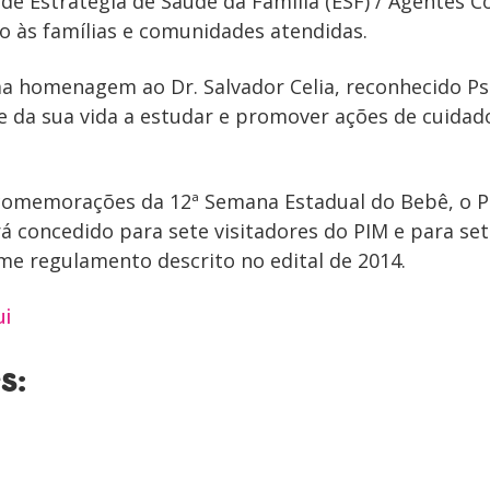
de Estratégia de Saúde da Família (ESF) / Agentes 
o às famílias e comunidades atendidas.
a homenagem ao Dr. Salvador Celia, reconhecido Psiq
e da sua vida a estudar e promover ações de cuidad
omemorações da 12ª Semana Estadual do Bebê, o P
rá concedido para sete visitadores do PIM e para se
me regulamento descrito no edital de 2014.
ui
s: