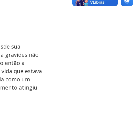
esde sua
ua gravides não
o então a
 vida que estava
zada como um
imento atingiu