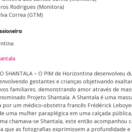
ros Rodrigues (Monitora)
ilva Correa (GTM)
ssioneira
ontina
antala
TO SHANTALA – O PIM de Horizontina desenvolveu d
envolvendo gestantes e crianças objetivando exalta
tivos familiares, demonstrando amor através de mas
enominado Projeto Shantala. A Shantala é uma mas
 por um médico-obstetra francês Frédérick Leboyer
 de uma mulher paraplégica em uma calçada públic
sma chamava-se Shantala, este então acompanhou 
ara que as fotografias exprimissem a profundidade e