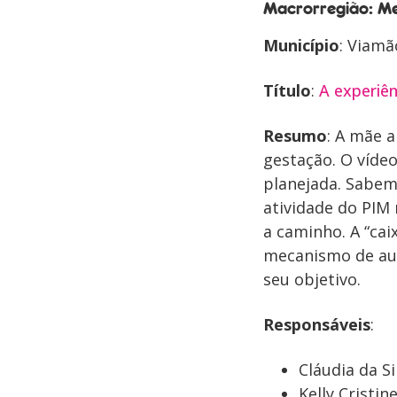
Macrorregião: Me
Município
: Viamã
Título
:
A experiê
Resumo
: A mãe 
gestação. O vídeo
planejada. Sabem
atividade do PIM 
a caminho. A “cai
mecanismo de aut
seu objetivo.
Responsáveis
:
Cláudia da S
Kelly Cristi