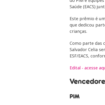
do PIM e Equipes 
Saúde (EACS) junt
Este prêmio é um
que dedicou part
crianças.
Como parte das c
Salvador Celia se
ESF/EACS, confor
Edital - acesse aq
Vencedore
PIM