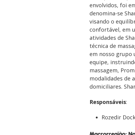
envolvidos, foi 
denomina-se Shan
visando o equilíb
confortável, em 
atividades de Sha
técnica de massa
em nosso grupo u
equipe, instruind
massagem, Promo
modalidades de a
domiciliares. Sh
Responsáveis
:
Rozedir Dock
Macrorregião: No