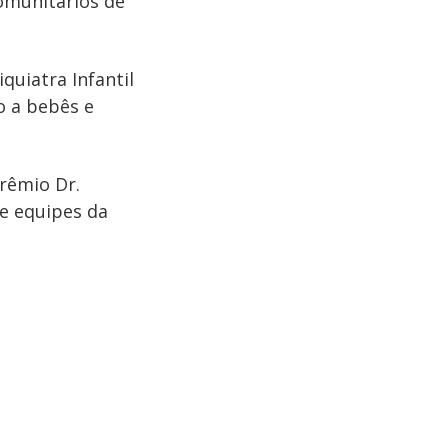
Comunitários de
uiatra Infantil
o a bebês e
rêmio Dr.
te equipes da