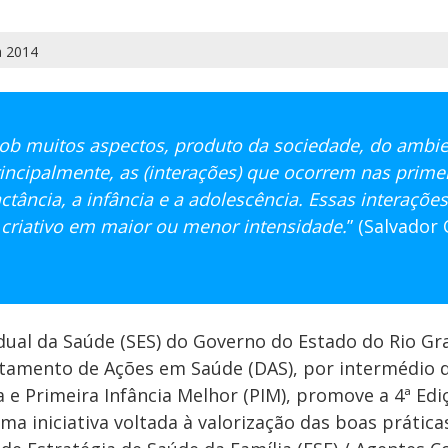
a 2014
b muitos aspectos, produto da sociedade, do ambie
rincipalmente, as (interações) que ocorrem nas prime
ctância, a infância e a adolescência. Essas interações
criativo em maior ou menor intensidade.
” (Salvador 
dual da Saúde (SES) do Governo do Estado do Rio Gr
tamento de Ações em Saúde (DAS), por intermédio 
 e Primeira Infância Melhor (PIM), promove a 4ª Ed
uma iniciativa voltada à valorização das boas prática