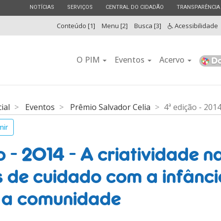
ESTADO
ESTADO
ESTADO
ESTADO
NOTÍCIAS
SERVIÇOS
CENTRAL DO CIDADÃO
TRANSPARÊNCIA
Conteúdo [1]
Menu [2]
Busca [3]
Acessibilidade
O PIM
Eventos
Acervo
cial
Eventos
Prêmio Salvador Celia
4ª edição - 201
mir
o - 2014 - A criatividade n
s de cuidado com a infânci
e a comunidade