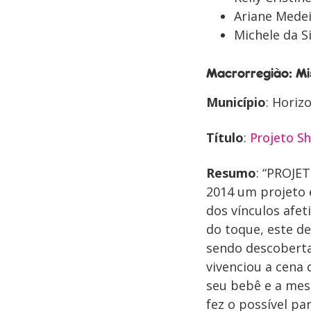
Ariane Medei
Michele da S
Macrorregião: Mi
Município
: Horiz
Título
:
Projeto Sh
Resumo
: “PROJE
2014 um projeto 
dos vínculos afe
do toque, este d
sendo descoberta
vivenciou a cena
seu bebê e a me
fez o possível p