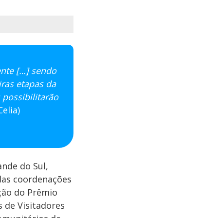
nte […] sendo
iras etapas da
 possibilitarão
Celia)
ande do Sul,
das coordenações
ição do Prêmio
s de Visitadores