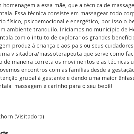
em homenagem a essa mãe, que a técnica de massa
tala. Essa técnica consiste em massagear todo cor
rio físico, psicoemocional e energético, por isso o 
um ambiente tranquilo. Iniciamos no município de H
ntala com o intuito de explorar os grandes benefíci
gem produz á criança e aos pais ou seus cuidadores
ma visitadora/massoterapeuta que serve como faci
o de maneira correta os movimentos e as técnicas u
vemos encontros com as famílias desde a gestação
tenção grupal á gestante e dando uma maior ênfase
antala: massagem e carinho para o seu bebê!
horn (Visitadora)
rte