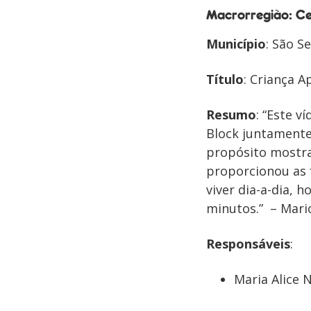
Macrorregião: Ce
Município
: São S
Título
: Criança 
Resumo
: “Este v
Block juntamente
propósito mostra
proporcionou as f
viver dia-a-dia, 
minutos.” – Mari
Responsáveis
:
Maria Alice N