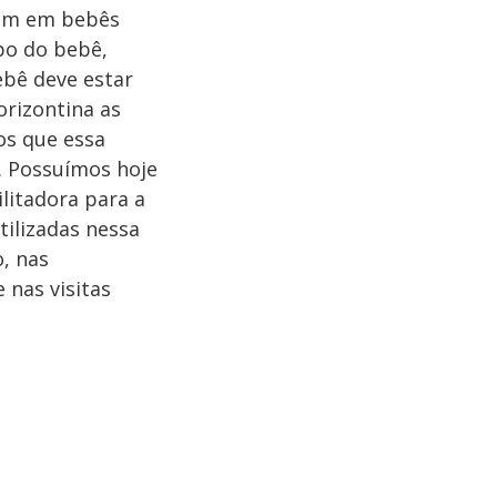
gem em bebês
po do bebê,
bebê deve estar
orizontina as
os que essa
. Possuímos hoje
litadora para a
tilizadas nessa
, nas
 nas visitas