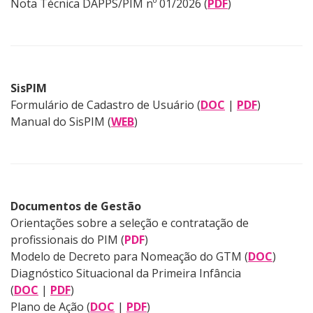
Nota Técnica DAPPS/PIM nº 01/2026
(
PDF
)
SisPIM
Formulário de Cadastro de Usuário (
DOC
|
PDF
)
Manual do SisPIM (
WEB
)
Documentos de Gestão
Orientações sobre a seleção e contratação de
profissionais do PIM (
PDF
)
Modelo de Decreto para Nomeação do GTM (
DOC
)
Diagnóstico Situacional da Primeira Infância
(
DOC
|
PDF
)
Plano de Ação (
DOC
|
PDF
)