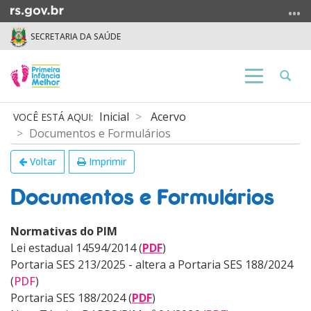
Ir
para
SECRETARIA DA SAÚDE
o
conteúdo
Ir
Abrir
Alterna
para
a
a
o
busca
navegação
Início
Inicial
Acervo
menu
do
Documentos e Formulários
Ir
conteúdo
para
Voltar
Imprimir
a
busca
Documentos e Formulários
Normativas do PIM
Lei estadual 14594/2014
(
PDF
)
Portaria SES 213/2025 - altera a Portaria SES 188/2024
(
PDF
)
Portaria SES 188/2024
(
PDF
)