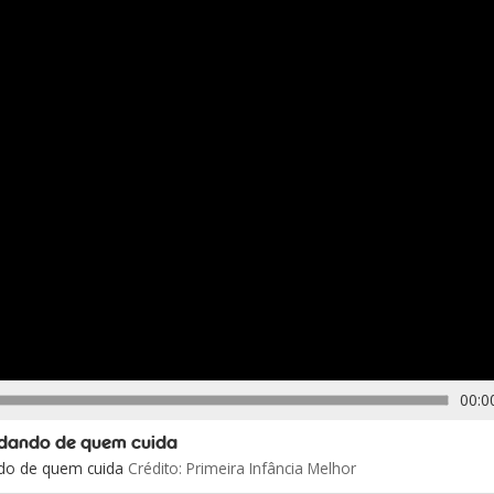
00:0
uidando de quem cuida
ando de quem cuida
Crédito: Primeira Infância Melhor