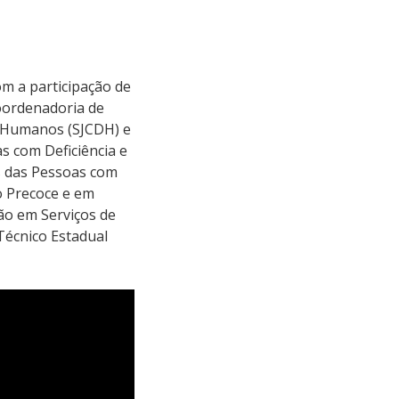
om a participação de
Coordenadoria de
os Humanos (SJCDH) e
s com Deficiência e
s das Pessoas com
o Precoce e em
ão em Serviços de
Técnico Estadual