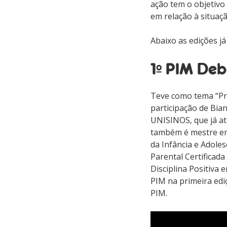
ação tem o objetivo 
em relação à situaç
Abaixo as edições já
1º PIM Deb
Teve como tema “Pri
participação de Bia
UNISINOS, que já a
tamb
ém é mestre em
da Infância e Adol
es
Parental Certificad
Disciplina Positiva 
PIM na primeira edi
PIM.