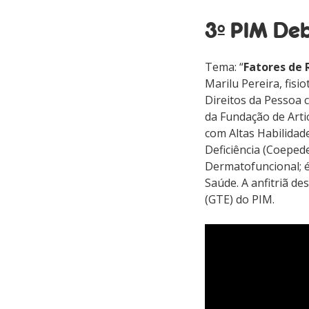
3º PIM De
Tema:
“
Fatores de 
Marilu Pereira, fis
Direitos da Pessoa c
da Fundação de Arti
com Altas Habilidad
Deficiência (Coeped
Dermatofuncional; 
Saúde. A anfitriã d
(GTE) do PIM.