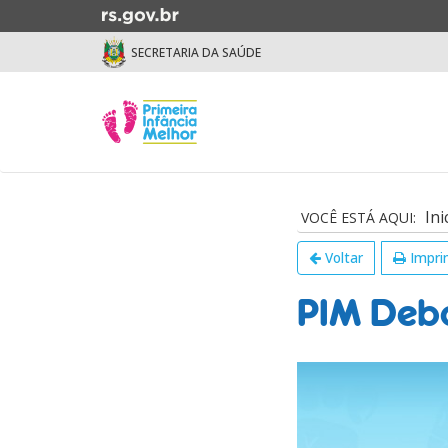
Ir
para
SECRETARIA DA SAÚDE
o
conteúdo
Ir
Início
para
do
o
menu
menu
Início
Ir
do
Ini
para
conteúdo
a
Voltar
Impri
busca
PIM Deb