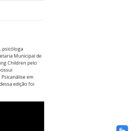
, psicóloga
etaria Municipal de
ung Children pelo
possui
e Psicanálise em
dessa edição foi