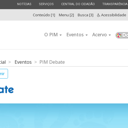
ESTADO
ESTADO
ESTADO
ESTADO
NOTÍCIAS
SERVIÇOS
CENTRAL DO CIDADÃO
TRANSPARÊNCIA
Conteúdo [1]
Menu [2]
Busca [3]
Acessibilidade
O PIM
Eventos
Acervo
cial
Eventos
PIM Debate
mir
ate