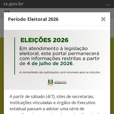
Ir
para
SECRETARIA DA SAÚDE
o
Período Eleitoral 2026
conteúdo
Ir
Abrir
Alterna
para
a
a
o
busca
navegação
Início
menu
do
Ir
conteúdo
para
a
busca
A partir de sábado (4/7), sites de secretarias,
1.847
instituições vinculadas e órgãos do Executivo
estadual passam a adotar uma série de
VISITADORES ATIVOS