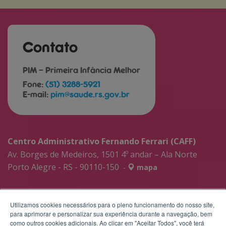
Contato
PIM – Primeira Infância Melhor
Fone:
(51) 3288-5921
E-mail:
pim@saude.rs.gov.br
Centro Administrativo Fernando Ferrari (CAFF)
Av. Borges de Medeiros, 1501 4º andar – Ala Norte
Porto Alegre - RS - 90110-150
-
mapa
Utilizamos cookies necessários para o pleno funcionamento do nosso site,
para aprimorar e personalizar sua experiência durante a navegação, bem
como outros cookies adicionais. Ao clicar em "Aceitar Todos", você terá