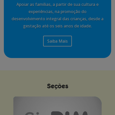
Apoiar as famílias, a partir de sua cultura e
experiências, na promoção do
desenvolvimento integral das crianças, desde a
gestação até os seis anos de idade.
Saiba Mais
Seções