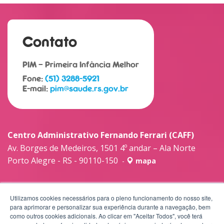
Contato
PIM – Primeira Infância Melhor
Fone:
(51) 3288-5921
E-mail:
pim@saude.rs.gov.br
Centro Administrativo Fernando Ferrari (CAFF)
Av. Borges de Medeiros, 1501 4º andar – Ala Norte
Porto Alegre - RS - 90110-150
-
mapa
Utilizamos cookies necessários para o pleno funcionamento do nosso site,
para aprimorar e personalizar sua experiência durante a navegação, bem
como outros cookies adicionais. Ao clicar em "Aceitar Todos", você terá