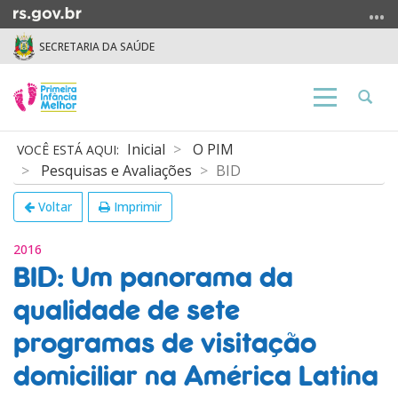
Ir
para
SECRETARIA DA SAÚDE
o
conteúdo
Ir
Abrir
Alterna
para
a
a
o
busca
navegação
Início
Inicial
O PIM
menu
do
Pesquisas e Avaliações
BID
Ir
conteúdo
para
Voltar
Imprimir
a
busca
2016
BID: Um panorama da
qualidade de sete
programas de visitação
domiciliar na América Latina