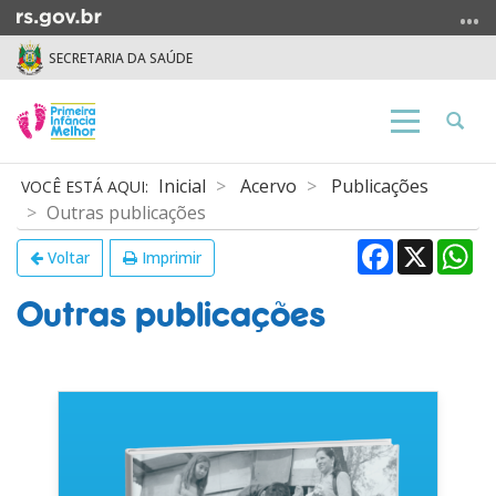
Ir
para
SECRETARIA DA SAÚDE
o
conteúdo
Ir
Abrir
Alterna
para
a
a
o
busca
navegação
Início
Inicial
Acervo
Publicações
menu
do
Outras publicações
Ir
conteúdo
Facebook
X
Wh
para
Voltar
Imprimir
a
busca
Outras publicações