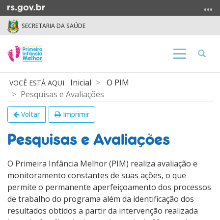
Ir
para
SECRETARIA DA SAÚDE
o
conteúdo
Ir
Abrir
Alterna
para
a
a
o
busca
navegação
Início
Inicial
O PIM
menu
do
Pesquisas e Avaliações
Ir
conteúdo
para
Voltar
Imprimir
a
busca
Pesquisas e Avaliações
O Primeira Infância Melhor (PIM) realiza avaliação e
monitoramento constantes de suas ações, o que
permite o permanente aperfeiçoamento dos processos
de trabalho do programa além da identificação dos
resultados obtidos a partir da intervenção realizada